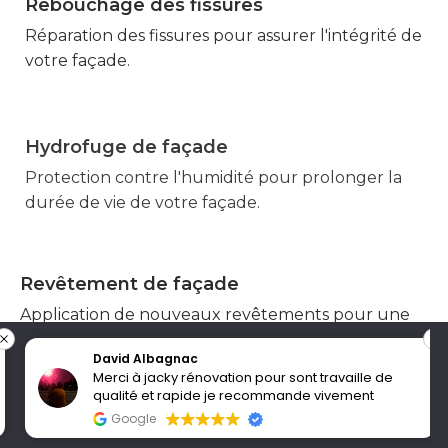
Rebouchage des fissures
Marmande
Réparation des fissures pour assurer l'intégrité de
votre façade.
Hydrofuge de façade
Marmande
Protection contre l'humidité pour prolonger la
durée de vie de votre façade.
Revêtement de façade
Marmande
Application de nouveaux revêtements pour une
façade rénovée.
Nous utilisons des cookies pour vous garantir la meilleure
David Albagnac
expérience sur notre site web. Si vous continuez à utiliser ce
Merci à jacky rénovation pour sont travaille de
site, nous supposerons que vous en êtes satisfait.
qualité et rapide je recommande vivement
Bardage de façade en zinc
Marmande
OK
Google
Installation de bardage en zinc pour une façade